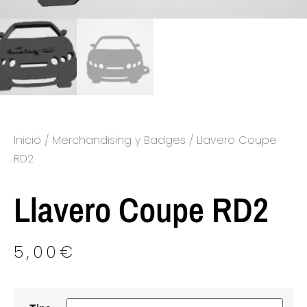
Inicio
/
Merchandising y Badges
/ Llavero Coupe
RD2
Llavero Coupe RD2
5,00
€